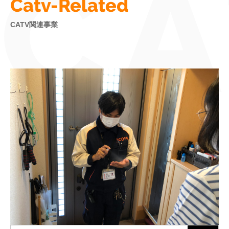
CA
Catv-Related
CATV関連事業